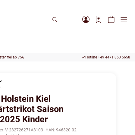
tenfrei ab 75€
Hotline +49 4471 850 5658
Holstein Kiel
rtstrikot Saison
2025 Kinder
er:
V-232726271A3103
HAN:
946320-02