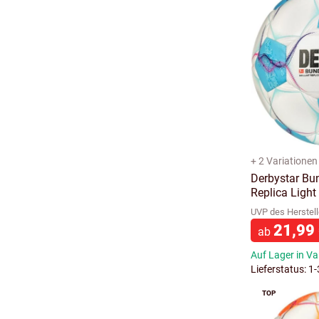
+ 2 Variationen
Derbystar Bun
Replica Light
UVP des Herstell
21,99
ab
Auf Lager in Va
Lieferstatus: 1
TOP