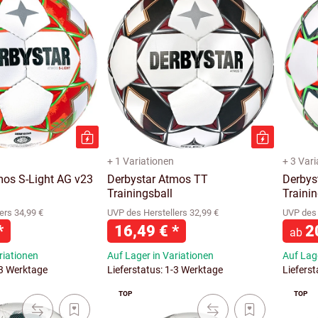
+ 1 Variationen
+ 3 Var
mos S-Light AG v23
Derbystar Atmos TT
Derbyst
Trainingsball
Trainin
ers 34,99 €
UVP des Herstellers 32,99 €
UVP des 
*
16,49 €
*
2
ab
riationen
Auf Lager in Variationen
Auf Lage
-3 Werktage
Lieferstatus: 1-3 Werktage
Liefers
TOP
TOP