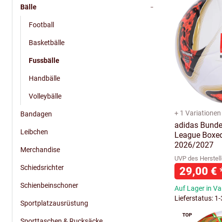
Bälle
Football
Basketbälle
Fussbälle
Handbälle
Volleybälle
+ 1 Variationen
Bandagen
adidas Bundes
Leibchen
League Boxed
2026/2027
Merchandise
UVP des Herstell
Schiedsrichter
29,00 €
Schienbeinschoner
Auf Lager in Va
Lieferstatus: 1
Sportplatzausrüstung
TOP
Sporttaschen & Rucksäcke