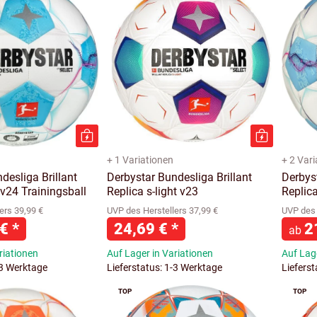
+ 1 Variationen
+ 2 Var
desliga Brillant
Derbystar Bundesliga Brillant
Derbyst
 v24 Trainingsball
Replica s-light v23
Replica
ers 39,99 €
UVP des Herstellers 37,99 €
UVP des 
 €
*
24,69 €
*
2
ab
riationen
Auf Lager in Variationen
Auf Lage
-3 Werktage
Lieferstatus: 1-3 Werktage
Liefers
TOP
TOP