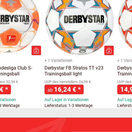
+ 1 Variationen
+ 1 Var
desliga Club S-
Derbystar FB Stratos TT v23
Derbys
iningsball
Trainingsball light
Trainin
ers 32,99 €
UVP des Herstellers 24,99 €
UVP des 
 €
*
16,24 €
*
14,
ab
riationen
Auf Lager in Variationen
Auf Lage
-3 Werktage
Lieferstatus: 1-3 Werktage
Liefers