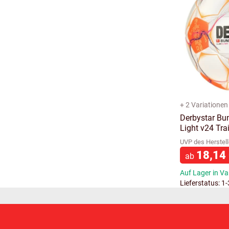
+ 2 Variationen
Derbystar Bun
Light v24 Tra
UVP des Herstell
18,14
ab
Auf Lager in Va
Lieferstatus: 1