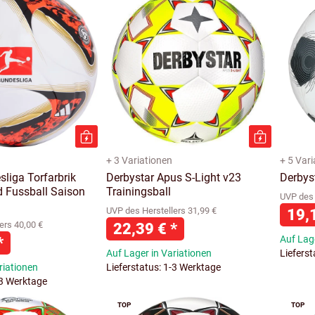
+ 3 Variationen
+ 5 Var
liga Torfarbrik
Derbystar Apus S-Light v23
Derbys
 Fussball Saison
Trainingsball
UVP des 
UVP des Herstellers 31,99 €
19,
ers 40,00 €
22,39 €
*
*
Auf Lage
Auf Lager in Variationen
Liefers
riationen
Lieferstatus: 1-3 Werktage
-3 Werktage
TOP
TOP