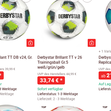
+ 1 Var
llant TT DB v24, Gr.
Derbystar Brillant TT v 26
Derbyst
Trainingsball Gr.5
Repilca
weiß/grün/gelb
ers 39,99 €
UVP des 
*
UVP des Herstellers 44,99 €
2
ab
33,74 €
*
ar
Auf Lage
-3 Werktage
Sofort verfügbar
Liefers
 Werktage
Lieferstatus: 1-3 Werktage
Lieferzeit:
2 - 3 Werktage
TOP
TOP