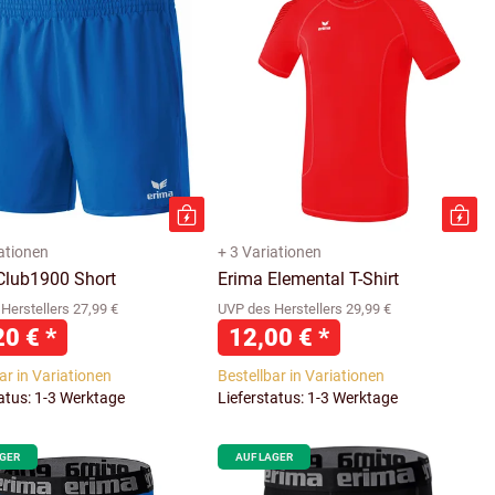
iationen
+ 3 Variationen
Club1900 Short
Erima Elemental T-Shirt
Herstellers 27,99 €
UVP des Herstellers 29,99 €
20 €
*
12,00 €
*
ar in Variationen
Bestellbar in Variationen
tatus: 1-3 Werktage
Lieferstatus: 1-3 Werktage
AGER
AUF LAGER