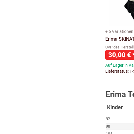
+ 6 Variationen
Erima SKINA
UVP des Herstell
30,00 €
Auf Lager in Va
Lieferstatus: 1
Erima T
Kinder
92
98
104