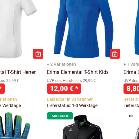
+ 2 Variationen
+ 1 Var
al T-Shirt Herren
Erima Elemental T-Shirt Kids
Erima 
ers 29,99 €
UVP des Herstellers 29,99 €
UVP des 
*
12,00 €
*
8,8
ariationen
Bestellbar in Variationen
Bestellb
-3 Werktage
Lieferstatus: 1-3 Werktage
Liefers
AUF LAGER
TOP