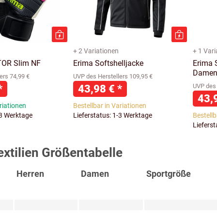
+ 2 Variationen
+ 1 Var
TOR Slim NF
Erima Softshelljacke
Erima S
Dame
ers 74,99 €
UVP des Herstellers 109,95 €
*
43,98 €
*
UVP des 
43,
riationen
Bestellbar in Variationen
-3 Werktage
Lieferstatus: 1-3 Werktage
Bestellb
Liefers
extilien Größentabelle
Herren
Damen
Sportgröße