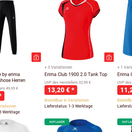
+ 3 Variationen
+ 1 Var
 by erima
Erima Club 1900 2.0 Tank Top
Erima 
shose Herren
UVP des Herstellers 32,99 €
UVP des 
ers 49,95 €
13,20 €
*
11,
*
Bestellbar in Variationen
Bestellb
ariationen
Lieferstatus: 1-3 Werktage
Liefers
-3 Werktage
AUF LAGER
AUF L