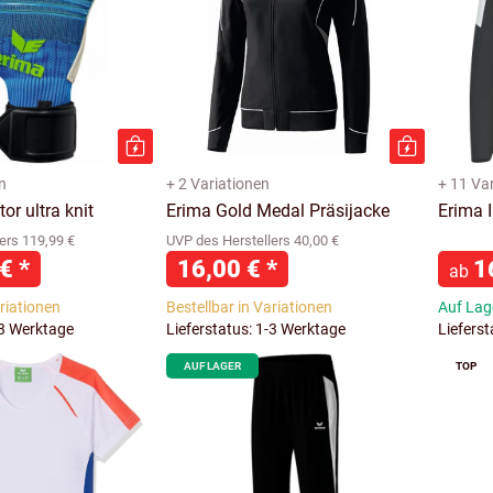
n
+ 2 Variationen
+ 11 Va
or ultra knit
Erima Gold Medal Präsijacke
Erima 
ers 119,99 €
UVP des Herstellers 40,00 €
 €
*
16,00 €
*
1
ab
ariationen
Bestellbar in Variationen
Auf Lage
-3 Werktage
Lieferstatus: 1-3 Werktage
Liefers
AUF LAGER
TOP