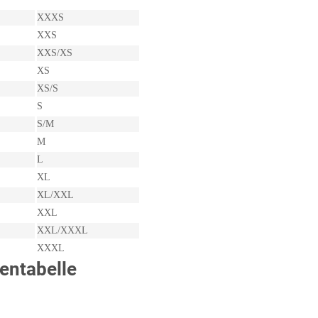
XXXS
XXS
XXS/XS
XS
XS/S
S
S/M
M
L
XL
XL/XXL
XXL
XXL/XXXL
XXXL
entabelle