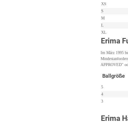
XS
S
M
L
XL
Erima F
Im März 1995 bes
Mindestanforderu
APPROVED" ode
Ballgröße
5
4
3
Erima H