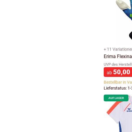
+ 11 Variatione
Erima Flexinat
UVP des Herstell
50,00
ab
Bestellbar in V
Lieferstatus: 1
AUF LAGER