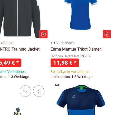
riationen
+ 1 Variationen
INTRO Training Jacket
Erima Mantua Trikot Damen
UVP des Herstellers 29,95 €
6,49 €
*
11,98 €
*
r in Variationen
Bestellbar in Variationen
tatus: 1-3 Werktage
Lieferstatus: 1-3 Werktage
TOP