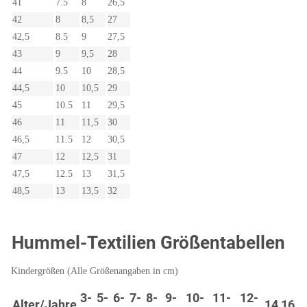
41
7.5
8
26,5
42
8
8,5
27
42,5
8.5
9
27,5
43
9
9,5
28
44
9.5
10
28,5
44,5
10
10,5
29
45
10.5
11
29,5
46
11
11,5
30
46,5
11.5
12
30,5
47
12
12,5
31
47,5
12.5
13
31,5
48,5
13
13,5
32
Hummel-Textilien Größentabellen
Kindergrößen (Alle Größenangaben in cm)
3-
5-
6-
7-
8-
9-
10-
11-
12-
Alter/Jahre
14
16