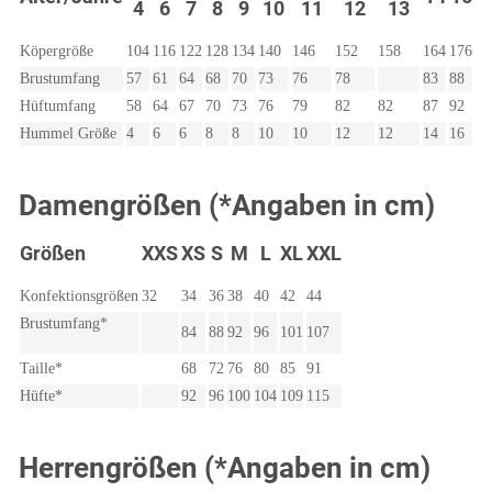
4
6
7
8
9
10
11
12
13
Köpergröße
104
116
122
128
134
140
146
152
158
164
176
Brustumfang
57
61
64
68
70
73
76
78
83
88
Hüftumfang
58
64
67
70
73
76
79
82
82
87
92
Hummel Größe
4
6
6
8
8
10
10
12
12
14
16
Damengrößen (*Angaben in cm)
Größen
XXS
XS
S
M
L
XL
XXL
Konfektionsgrößen
32
34
36
38
40
42
44
Brustumfang*
84
88
92
96
101
107
Taille*
68
72
76
80
85
91
Hüfte*
92
96
100
104
109
115
Herrengrößen (*Angaben in cm)