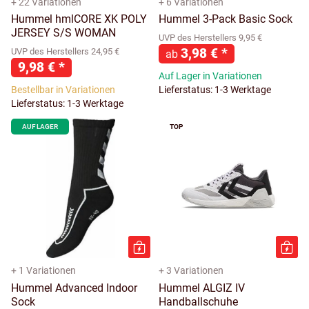
+ 22 Variationen
+ 6 Variationen
Hummel hmlCORE XK POLY
Hummel 3-Pack Basic Sock
JERSEY S/S WOMAN
UVP des Herstellers 9,95 €
3,98 €
*
UVP des Herstellers 24,95 €
ab
9,98 €
*
Auf Lager in Variationen
Bestellbar in Variationen
Lieferstatus: 1-3 Werktage
Lieferstatus: 1-3 Werktage
AUF LAGER
TOP
+ 1 Variationen
+ 3 Variationen
Hummel Advanced Indoor
Hummel ALGIZ IV
Sock
Handballschuhe