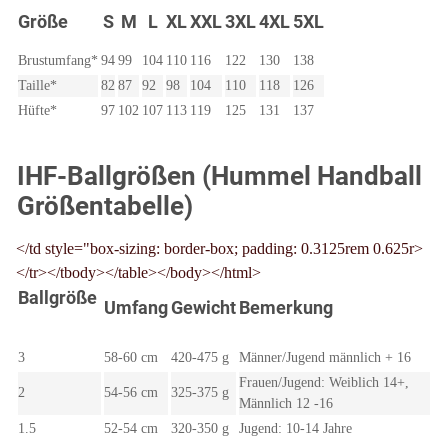
Größe
S
M
L
XL
XXL
3XL
4XL
5XL
Brustumfang*
94
99
104
110
116
122
130
138
Taille*
82
87
92
98
104
110
118
126
Hüfte*
97
102
107
113
119
125
131
137
IHF-Ballgrößen (Hummel Handball
Größentabelle)
</td style="box-sizing: border-box; padding: 0.3125rem 0.625r>
</tr></tbody></table></body></html>
Ballgröße
Umfang
Gewicht
Bemerkung
3
58-60 cm
420-475 g
Männer/Jugend männlich + 16
Frauen/Jugend: Weiblich 14+,
2
54-56 cm
325-375 g
Männlich 12 -16
1.5
52-54 cm
320-350 g
Jugend: 10-14 Jahre