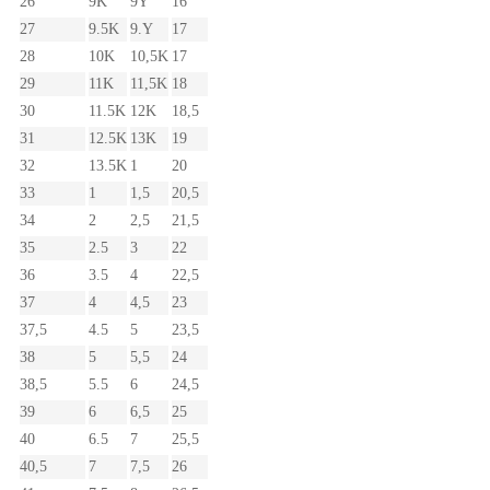
26
9K
9Y
16
27
9.5K
9.Y
17
28
10K
10,5K
17
29
11K
11,5K
18
30
11.5K
12K
18,5
31
12.5K
13K
19
32
13.5K
1
20
33
1
1,5
20,5
34
2
2,5
21,5
35
2.5
3
22
36
3.5
4
22,5
37
4
4,5
23
37,5
4.5
5
23,5
38
5
5,5
24
38,5
5.5
6
24,5
39
6
6,5
25
40
6.5
7
25,5
40,5
7
7,5
26