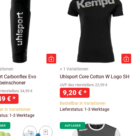
iationen
+ 1 Variationen
rt Carbonflex Evo
Uhlsport Core Cotton W Logo SH
beinschoner
UVP des Herstellers 22,99 €
Herstellers 34,99 €
9,20 €
*
49 €
*
Bestellbar in Variationen
ar in Variationen
Lieferstatus: 1-3 Werktage
tatus: 1-3 Werktage
AGER
AUF LAGER