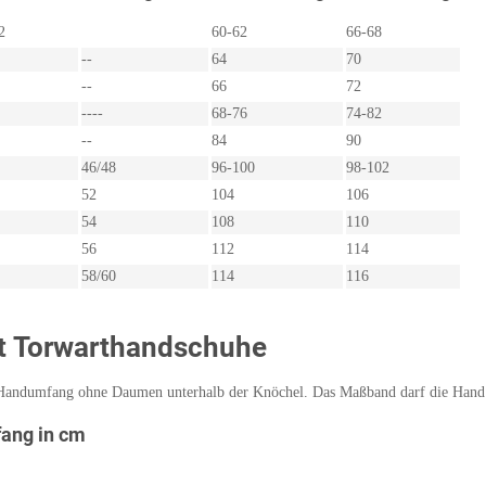
2
60-62
66-68
--
64
70
--
66
72
----
68-76
74-82
--
84
90
46/48
96-100
98-102
52
104
106
54
108
110
56
112
114
58/60
114
116
t Torwarthandschuhe
Handumfang ohne Daumen unterhalb der Knöchel. Das Maßband darf die Hand 
ang in cm