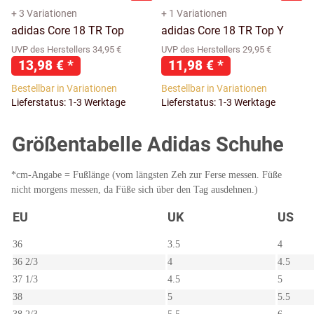
+ 3 Variationen
+ 1 Variationen
adidas Core 18 TR Top
adidas Core 18 TR Top Y
UVP des Herstellers 34,95 €
UVP des Herstellers 29,95 €
13,98 €
*
11,98 €
*
Bestellbar in Variationen
Bestellbar in Variationen
Lieferstatus: 1-3 Werktage
Lieferstatus: 1-3 Werktage
Größentabelle Adidas Schuhe
*cm-Angabe = Fußlänge (vom längsten Zeh zur Ferse messen. Füße
nicht morgens messen, da Füße sich über den Tag ausdehnen.)
EU
UK
US
36
3.5
4
36 2/3
4
4.5
37 1/3
4.5
5
38
5
5.5