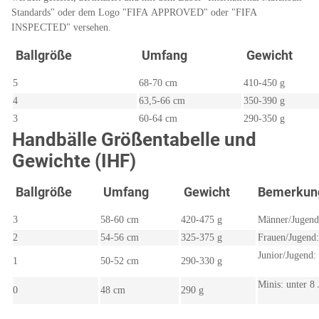
Standards" oder dem Logo "FIFA APPROVED" oder "FIFA
INSPECTED" versehen.
Ballgröße
Umfang
Gewicht
5
68-70 cm
410-450 g
4
63,5-66 cm
350-390 g
3
60-64 cm
290-350 g
Handbälle Größentabelle und
Gewichte (IHF)
Ballgröße
Umfang
Gewicht
Bemerkun
3
58-60 cm
420-475 g
Männer/Jugend
2
54-56 cm
325-375 g
Frauen/Jugend:
Junior/Jugend:
1
50-52 cm
290-330 g
Minis: unter 8 
0
48 cm
290 g