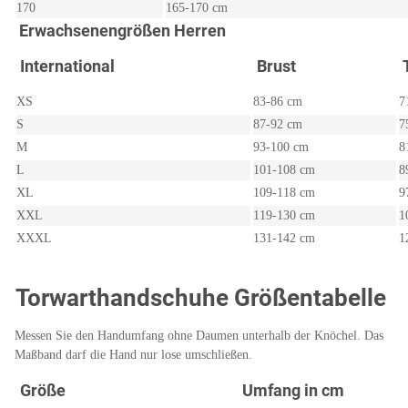
170
165-170 cm
Erwachsenengrößen Herren
International
Brust
T
XS
83-86 cm
7
S
87-92 cm
7
M
93-100 cm
8
L
101-108 cm
8
XL
109-118 cm
9
XXL
119-130 cm
1
XXXL
131-142 cm
1
Torwarthandschuhe Größentabelle
Messen Sie den Handumfang ohne Daumen unterhalb der Knöchel. Das
Maßband darf die Hand nur lose umschließen.
Größe
Umfang in cm