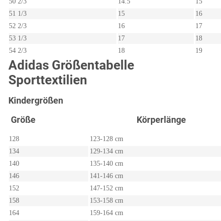
50 2/3
14.5
15
51 1/3
15
16
52 2/3
16
17
53 1/3
17
18
54 2/3
18
19
Adidas Größentabelle
Sporttextilien
Kindergrößen
Größe
Körperlänge
128
123-128 cm
134
129-134 cm
140
135-140 cm
146
141-146 cm
152
147-152 cm
158
153-158 cm
164
159-164 cm